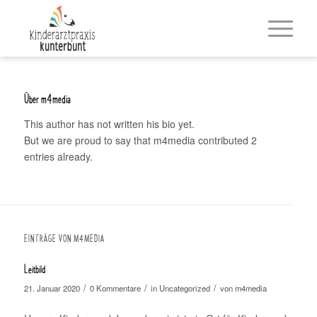
Über
m4media
This author has not written his bio yet.
But we are proud to say that
m4media
contributed 2
entries already.
EINTRÄGE VON M4MEDIA
Leitbild
/
/
/
21. Januar 2020
0 Kommentare
in
Uncategorized
von
m4media