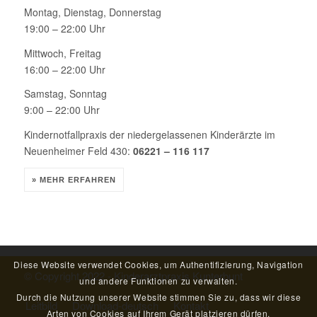
Montag, Dienstag, Donnerstag
19:00 – 22:00 Uhr
Mittwoch, Freitag
16:00 – 22:00 Uhr
Samstag, Sonntag
9:00 – 22:00 Uhr
Kindernotfallpraxis der niedergelassenen Kinderärzte im
Neuenheimer Feld 430:
06221 – 116 117
» MEHR ERFAHREN
Diese Website verwendet Cookies, um Authentifizierung, Navigation
© Copyright 2022 - Kinderarztpraxis Kunterbunt
und andere Funktionen zu verwalten.
Durch die Nutzung unserer Website stimmen Sie zu, dass wir diese
Leitbild
Download-deutsch
Kontakt
Arten von Cookies auf Ihrem Gerät platzieren dürfen.